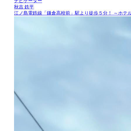
ナビゲーター
秋吉 鉄平
江ノ島電鉄線「鎌倉高校前」駅より徒歩５分！ ～ホテ