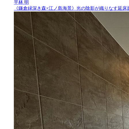
平林 明
《鎌倉緑深き森×江ノ島海景》光の陰影が織りなす延床面