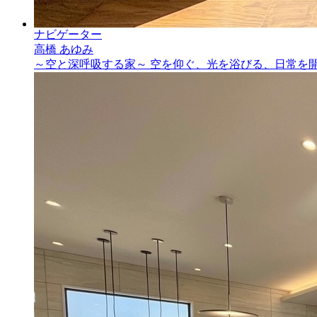
ナビゲーター
高橋 あゆみ
～空と深呼吸する家～ 空を仰ぐ、光を浴びる、日常を