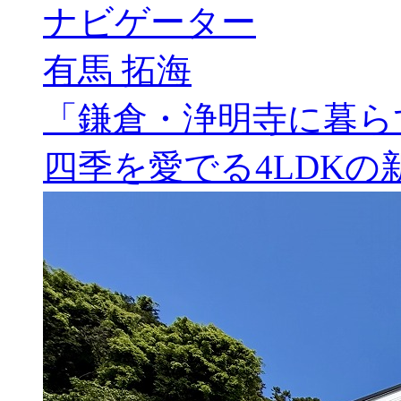
ナビゲーター
有馬 拓海
「鎌倉・浄明寺に暮ら
四季を愛でる4LDKの