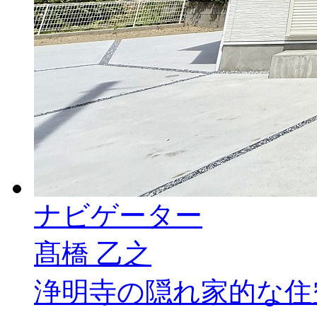
ナビゲーター
髙橋 乙之
浄明寺の隠れ家的な住