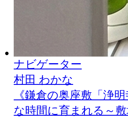
ナビゲーター
村田 わかな
《鎌倉の奥座敷「浄明
な時間に育まれる～敷