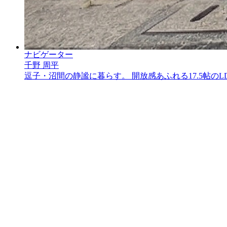
ナビゲーター
千野 周平
逗子・沼間の静謐に暮らす。 開放感あふれる17.5帖の