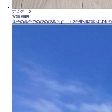
ナビゲーター
安部 朝朗
逗子の高台でのびのび暮らす― ～2台並列駐車×4LDK