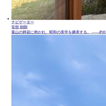
ナビゲーター
安部 朝朗
葉山の静寂に抱かれ、昭和の美学を継承する。 ——約8