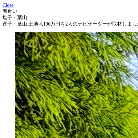
Close
海近い
逗子・葉山
逗子・葉山 土地 4,190万円を2人のナビゲーターが取材しまし