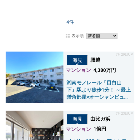
4
件
表示順
7月29日UP
腰越
海見
え
マンション
4,380万円
湘南モノレール「目白山
下」駅より徒歩1分！ ～最上
階角部屋×オーシャンビュー
～
7月23日UP
由比ガ浜
海見
え
マンション
1億円