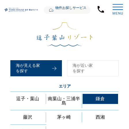
物件お探しサービス
海が見える家
海が近い家
を探す
を探す
エリア
逗子・葉山
南葉山・三浦半
鎌倉
島
藤沢
茅ヶ崎
西湘