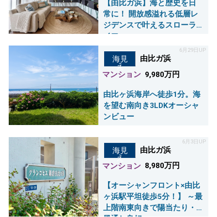
【由比ガ浜】海と歴史を日
常に！ 開放感溢れる低層レ
ジデンスで叶えるスローラ
イフ
6月29日UP
由比ガ浜
海見
え
マンション
9,980万円
由比ヶ浜海岸へ徒歩1分。海
を望む南向き3LDKオーシャ
ンビュー
6月3日UP
由比ガ浜
海見
え
マンション
8,980万円
【オーシャンフロント×由比
ヶ浜駅平坦徒歩5分！】 ～最
上階南東向きで陽当たり・