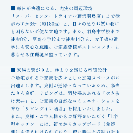
■ 毎日が快適になる、充実の周辺環境
「スーパーセンタートライアル藤沢羽鳥店」まで徒
歩わずか3分（約180m）と、日々の急なお買い物に
も困らない至便な立地です。また、羽鳥中学校まで
徒歩8分、羽鳥小学校まで徒歩14分と、お子様の通
学にも安心な距離。ご家族皆様がストレスフリーに
暮らせる住環境が整っています。
■ 家族の繋がりと、ゆとりを感じる空間設計
ご帰宅されるご家族を広々とした玄関スペースがお
出迎えします。東側が通路となっているため、陽当
たりも良好。リビングは、開放感あふれる「吹き抜
け天井」と、ご家族の自然なコミュニケーションを
育む「リビングイン階段」を採用いたしました。
また、奥様・ご主人様からご好評をいただく「L字
型キッチン」には、初めからカップボード（食器
棚）も備え付けられており、使い勝手と収納力を両