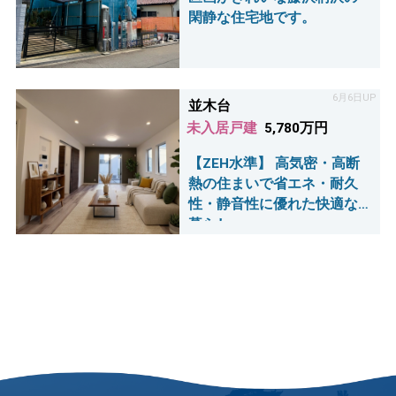
閑静な住宅地です。
6月6日UP
並木台
未入居戸建
5,780万円
【ZEH水準】 高気密・高断
熱の住まいで省エネ・耐久
性・静音性に優れた快適な
暮らし。