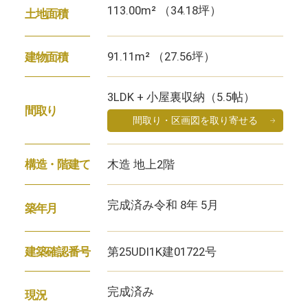
113.00m² （34.18坪）
土地面積
91.11m² （27.56坪）
建物面積
3LDK + 小屋裏収納（5.5帖）
間取り
間取り・区画図を取り寄せる
木造 地上2階
構造・階建て
完成済み令和 8年 5月
築年月
第25UDI1K建01722号
建築確認番号
完成済み
現況