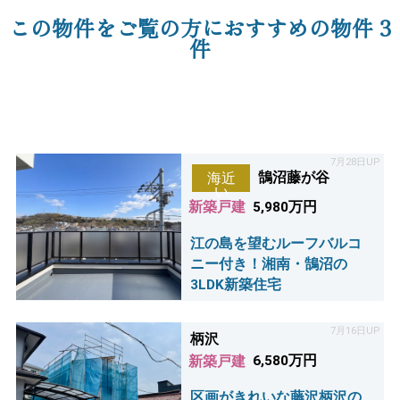
この物件をご覧の方におすすめの物件
3
件
7月28日UP
鵠沼藤が谷
海近
い
新築戸建
5,980万円
江の島を望むルーフバルコ
ニー付き！湘南・鵠沼の
3LDK新築住宅
7月16日UP
柄沢
新築戸建
6,580万円
区画がきれいな藤沢柄沢の