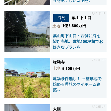
りを尽くした邸宅を。
7月31日UP
葉山下山口
海見
え
土地
1億3,800万円
葉山町下山口・西側に海を
望む売地。敷地100坪超でお
好きなプランを
7月30日UP
弥勒寺
土地
5,100万円
建築条件無し！ ～整形地で
始める理想のマイホーム建
築～
7月28日UP
大鋸