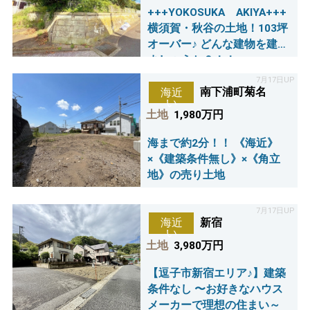
+++YOKOSUKA AKIYA+++
横須賀・秋谷の土地！103坪
オーバー♪ どんな建物を建て
ましょうか？！！
7月17日UP
南下浦町菊名
海近
い
土地
1,980万円
海まで約2分！！ 《海近》
×《建築条件無し》×《角立
地》の売り土地
7月17日UP
新宿
海近
い
土地
3,980万円
【逗子市新宿エリア♪】建築
条件なし 〜お好きなハウス
メーカーで理想の住まい～