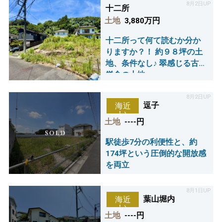
8月2日UP
十二所
土地
3,880万円
十二所って何て読むか分か
りますか？！ 約９８坪の土
地、条件なし♪ 翠感じる古都
鎌倉の土地
8月2日UP
逗子
海近
い
土地
----円
駅徒歩7分の利便性と、約
174坪という圧倒的な開放感
を両立
8月1日UP
葉山堀内
海近
い
土地
----円