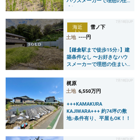
ハウスメーカーで理想の住
まい～
7月18日UP
雪ノ下
海近
い
土地
----円
【鎌倉駅まで徒歩15分♪】建
築条件なし 〜お好きなハウ
スメーカーで理想の住まい
～
7月18日UP
梶原
土地
6,550万円
+++KAMAKURA
KAJIWARA+++ 約74坪の敷
地♪条件有り、平屋もOK！！
7月18日UP