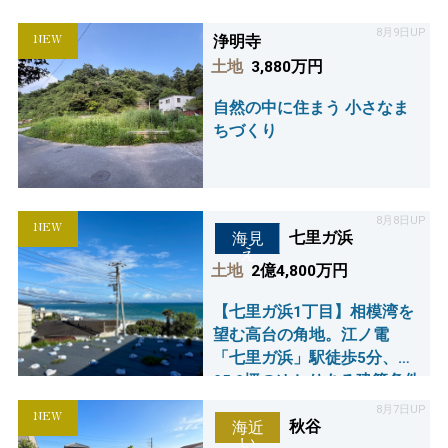
好きなハウスメーカーで理
想の邸宅を。江ノ電「長
8月9日UP
NEW
浄明寺
谷」駅徒歩6分、長谷寺や由
土地
3,880万円
比ヶ浜海岸も徒歩圏内の魅
力溢れるロケーションで
自然の中に住まう 小さなま
す。
ちづくり
8月8日UP
NEW
七里ガ浜
海見
え
土地
2億4,800万円
【七里ガ浜1丁目】相模湾を
望む高台の角地。江ノ電
「七里ガ浜」駅徒歩5分、約
95.9坪のゆとりある建築条件
なし売地。 日当たりと開放
8月7日UP
NEW
感あふれるロケーションで
秋谷
海近
い