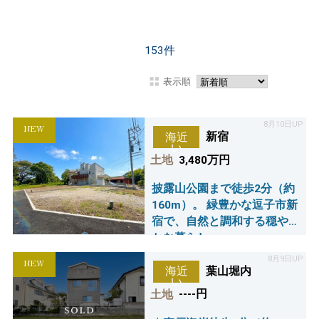
153
件
表示順
8月10日UP
NEW
新宿
海近
い
土地
3,480万円
披露山公園まで徒歩2分（約
160m）。 緑豊かな逗子市新
宿で、自然と調和する穏や
かな暮らし。
8月9日UP
NEW
葉山堀内
海近
い
土地
----円