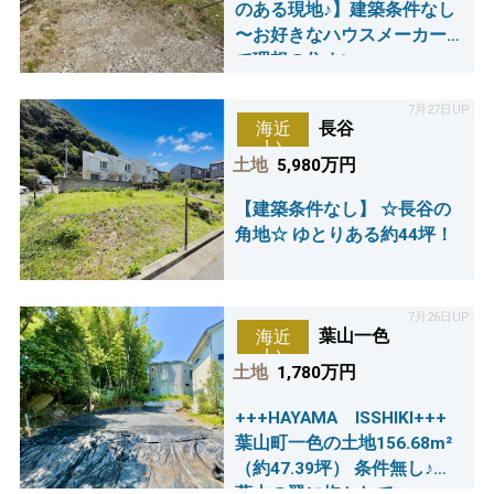
のある現地♪】建築条件なし
〜お好きなハウスメーカー
で理想の住まい～
7月27日UP
長谷
海近
い
土地
5,980万円
【建築条件なし】 ☆長谷の
角地☆ ゆとりある約44坪！
7月26日UP
葉山一色
海近
い
土地
1,780万円
+++HAYAMA ISSHIKI+++
葉山町一色の土地156.68m²
（約47.39坪） 条件無し♪～
葉山の翠に抱かれて～