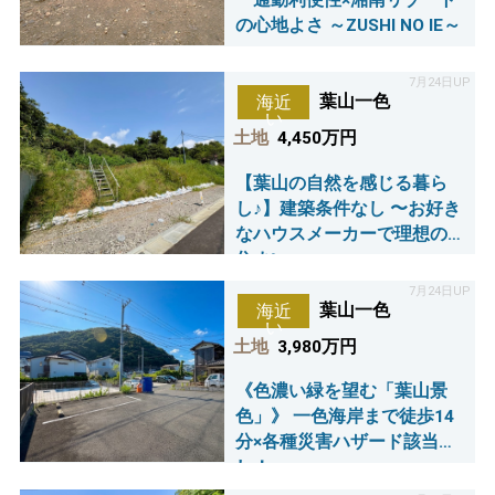
通勤利便性×湘南リゾート
の心地よさ ～ZUSHI NO IE～
7月24日UP
葉山一色
海近
い
土地
4,450万円
【葉山の自然を感じる暮ら
し♪】建築条件なし 〜お好き
なハウスメーカーで理想の
住まい～
7月24日UP
葉山一色
海近
い
土地
3,980万円
《色濃い緑を望む「葉山景
色」》 一色海岸まで徒歩14
分×各種災害ハザード該当な
し！