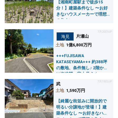
【湘南町屋駅まで徒歩15
分！】建築条件なし 〜お好
きなハウスメーカーで理想
の住まい～
7月20日UP
片瀬山
海見
え
土地
1億6,800万円
+++FUJISAWA
KATASEYAMA+++ 約388坪
の敷地、条件無し♪ 2階から
は海遠望・富士見え☆
7月19日UP
武
土地
1,590万円
【綺麗な街並みに開放的で
明るい分譲地が登場！】建
築条件なし 〜お好きなハウ