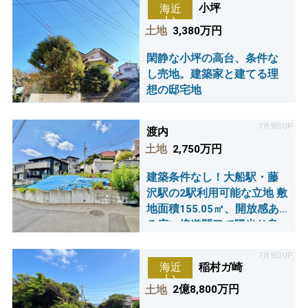
小坪
海近
い
土地
3,380万円
閑静な小坪の高台、条件な
し売地。建築家と建てる理
想の邸宅地
7月9日UP
渡内
土地
2,750万円
建築条件なし！大船駅・藤
沢駅の2駅利用可能な立地 敷
地面積155.05㎡、開放感あ
る広い接道間口で陽当り良
好です。
7月9日UP
稲村ガ崎
海近
い
土地
2億8,800万円