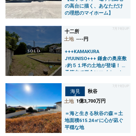
の高台に描く、あなただけ
の理想のマイホーム】
7月19日UP
十二所
土地
----円
+++KAMAKURA
JYUUNISO+++ 鎌倉の奥座敷
♪約５１坪の土地が登場！ ご
予算内で鎌倉にマイホーム
◎
7月19日UP
秋谷
海見
え
土地
1億3,700万円
＝海と生きる秋谷の森＝土
地面積615.24㎡に心が凪ぐ
平穏な地