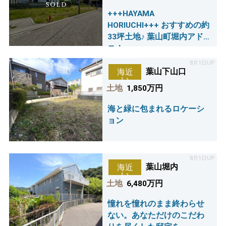
+++HAYAMA
HORIUCHI+++ おすすめの約
33坪土地♪ 葉山町堀内アドレ
ス！
8月1日UP
葉山下山口
海近
い
土地
1,850万円
海と緑に包まれるロケーシ
ョン
8月1日UP
葉山堀内
海近
い
土地
6,480万円
憧れを憧れのまま終わらせ
ない。あなただけのこだわ