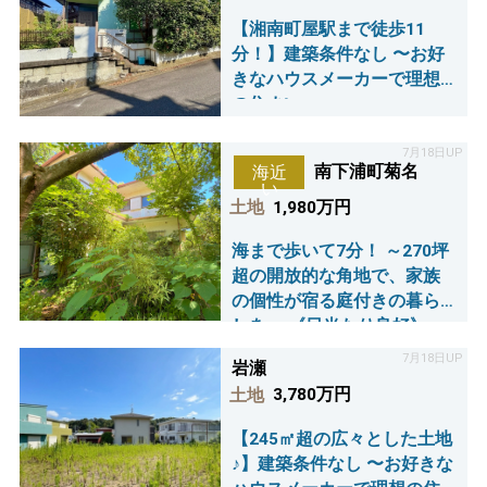
【湘南町屋駅まで徒歩11
分！】建築条件なし 〜お好
きなハウスメーカーで理想
の住まい～
7月18日UP
南下浦町菊名
海近
い
土地
1,980万円
海まで歩いて7分！ ～270坪
超の開放的な角地で、家族
の個性が宿る庭付きの暮ら
しを～ 《日当たり良好》
×《閑静なエリア》古屋付き
7月18日UP
岩瀬
土地
土地
3,780万円
【245㎡超の広々とした土地
♪】建築条件なし 〜お好きな