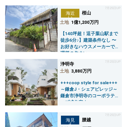
7月25日UP
桜山
海近
い
土地
1億1,200万円
【140坪超！逗子葉山駅まで
徒歩6分♪】建築条件なし 〜
お好きなハウスメーカーで
理想の住まい～
7月25日UP
浄明寺
土地
3,880万円
+++coop style for sale+++
～鎌倉J・シェアビレッジ～
鎌倉市浄明寺のコーポラテ
ィブ式住宅☆
7月25日UP
腰越
海見
え