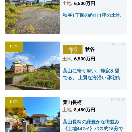
憧れの湘南ライフを叶えま
土地
6,500万円
す。
秋谷1丁目の約111坪の土地
8月7日UP
NEW
秋谷
海近
い
土地
6,500万円
葉山に寄り添い、静寂を愛
でる。 上質な海沿い邸宅街
8月7日UP
NEW
葉山長柄
土地
8,480万円
葉山長柄の緑豊かな街並み
《土地442㎡》バス約15分で