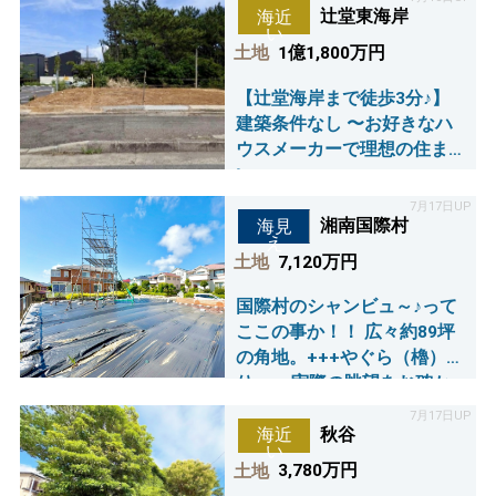
辻堂東海岸
海近
い
土地
1億1,800万円
【辻堂海岸まで徒歩3分♪】
建築条件なし 〜お好きなハ
ウスメーカーで理想の住ま
い～
7月17日UP
湘南国際村
海見
え
土地
7,120万円
国際村のシャンビュ～♪って
ここの事か！！ 広々約89坪
の角地。+++やぐら（櫓）あ
り+++ 実際の眺望をお確か
め頂けます☆
7月17日UP
秋谷
海近
い
土地
3,780万円