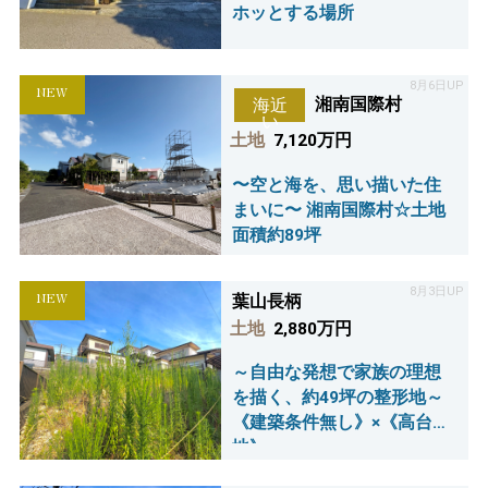
ホッとする場所
8月6日UP
NEW
湘南国際村
海近
い
土地
7,120万円
〜空と海を、思い描いた住
まいに〜 湘南国際村☆土地
面積約89坪
8月3日UP
NEW
葉山長柄
土地
2,880万円
～自由な発想で家族の理想
を描く、約49坪の整形地～
《建築条件無し》×《高台立
地》