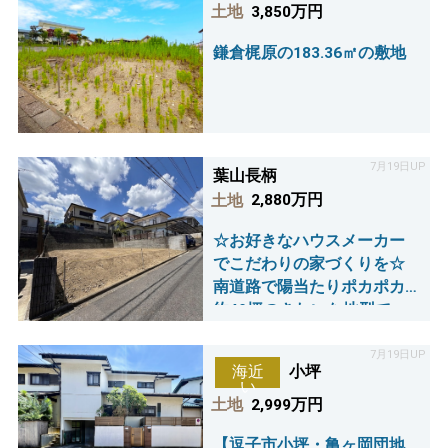
しませんか。
土地
3,850万円
鎌倉梶原の183.36㎡の敷地
7月19日UP
葉山長柄
土地
2,880万円
☆お好きなハウスメーカー
でこだわりの家づくりを☆
南道路で陽当たりポカポカ♪
約49坪のきれいな地型で
す！
7月19日UP
小坪
海近
い
土地
2,999万円
【逗子市小坪・亀ヶ岡団地