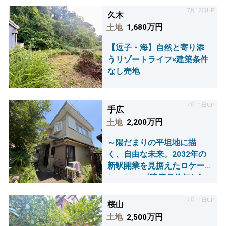
7月12日UP
久木
土地
1,680万円
【逗子・海】自然と寄り添
うリゾートライフ×建築条件
なし売地
7月11日UP
手広
土地
2,200万円
～陽だまりの平坦地に描
く、自由な未来。2032年の
新駅開業を見据えたロケー
ション～ 《建築条件無し》
×《古屋付き》売り土地
7月11日UP
桜山
土地
2,500万円