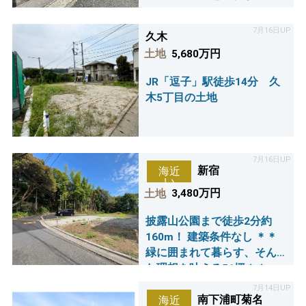
7月16日UP
久木
土地
5,680万円
JR「逗子」駅徒歩14分 久
木5丁目の土地
7月16日UP
新宿
海近
い
土地
3,480万円
披露山公園まで徒歩2分約
160m！ 建築条件なし ＊＊
緑に囲まれて暮らす、そん
な理想を叶える51坪＊＊
7月14日UP
南下浦町菊名
海近