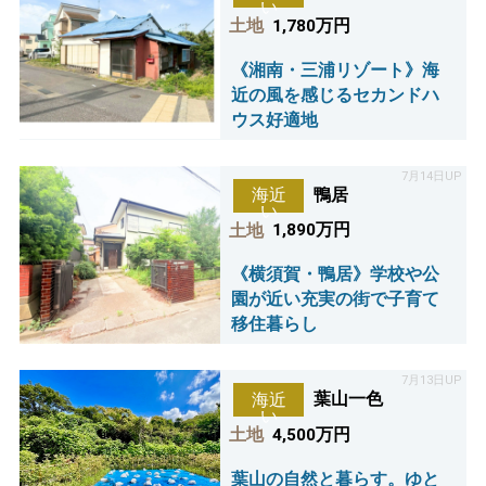
い
土地
1,780万円
《湘南・三浦リゾート》海
近の風を感じるセカンドハ
ウス好適地
7月14日UP
鴨居
海近
い
土地
1,890万円
《横須賀・鴨居》学校や公
園が近い充実の街で子育て
移住暮らし
7月13日UP
葉山一色
海近
い
土地
4,500万円
葉山の自然と暮らす。ゆと