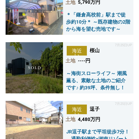
土地
5,790万円
＊「鎌倉高校前」駅まで徒
歩約10分＊ ～既存建物の2階
から海を望む売地です～
7月25日UP
桜山
海近
い
土地
----円
～海街スローライフ～ 潮風
薫る、素敵な土地のご紹介
です♪ 約39坪、条件無し！
7月25日UP
逗子
海近
い
土地
4,480万円
JR逗子駅まで平坦徒歩7分！