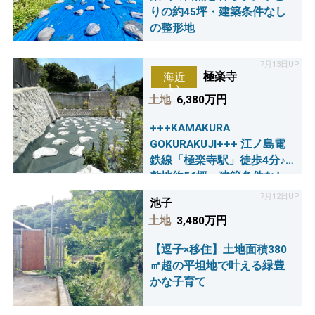
りの約45坪・建築条件なし
の整形地
7月13日UP
極楽寺
海近
い
土地
6,380万円
+++KAMAKURA
GOKURAKUJI+++ 江ノ島電
鉄線「極楽寺駅」徒歩4分♪
敷地約56坪 建築条件なし
7月12日UP
池子
土地
3,480万円
【逗子×移住】土地面積380
㎡超の平坦地で叶える緑豊
かな子育て