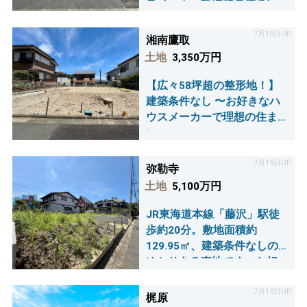
スメーカーで理想の住まい
～
7月19日UP
湘南鷹取
土地
3,350万円
【広々58坪超の整形地！】
建築条件なし 〜お好きなハ
ウスメーカーで理想の住ま
い～
7月19日UP
弥勒寺
土地
5,100万円
JR東海道本線「藤沢」駅徒
歩約20分。敷地面積約
129.95㎡、建築条件なしの
ゆとりある売地です。お好
きなハウスメーカーで、ご
家族の理想の住まいを形に
7月19日UP
梶原