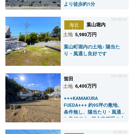
より徒歩約1分
7月10日UP
葉山堀内
海近
い
土地
5,980万円
葉山町堀内の土地♪ 陽当た
り・風通し良好です
7月10日UP
笛田
土地
6,400万円
+++KAMAKURA
FUEDA+++ 約95坪の敷地、
条件無し、陽当たり・風通
し良好です♪ 鎌倉市笛田の土
地が登場！！
7月9日UP