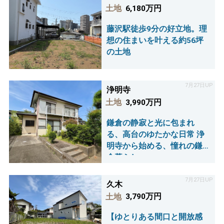
土地
6,180万円
藤沢駅徒歩9分の好立地。理
想の住まいを叶える約56坪
の土地
7月27日UP
浄明寺
土地
3,990万円
鎌倉の静寂と光に包まれ
る、高台のゆたかな日常 浄
明寺から始める、憧れの鎌
倉暮らし
7月27日UP
久木
土地
3,790万円
【ゆとりある間⼝と開放感