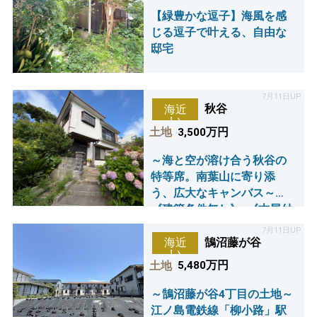
【緑豊かな逗子】海風を感
じる逗子で叶える、自由な
邸宅
7月11日UP
秋谷
海近
い
土地
3,500万円
～海と空が溶け合う秋谷の
特等席。南葉山に寄り添
う、広大なキャンバス～
《建築条件無し》×《古屋付
き》売地
7月11日UP
鵠沼藤が谷
海近
い
土地
5,480万円
～鵠沼藤が谷4丁目の土地～
江ノ島電鉄線「柳小路」駅