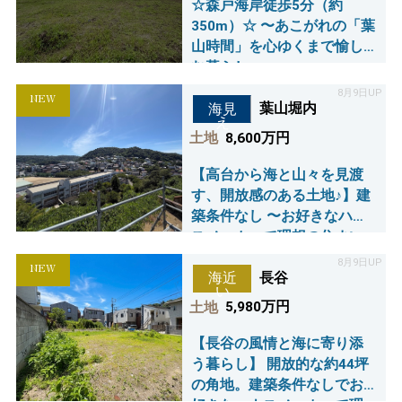
☆森戸海岸徒歩5分（約
350m）☆ 〜あこがれの「葉
山時間」を心ゆくまで愉し
む暮らし〜
8月9日UP
NEW
葉山堀内
海見
え
土地
8,600万円
【高台から海と山々を見渡
す、開放感のある土地♪】建
築条件なし 〜お好きなハウ
スメーカーで理想の住まい
～
8月9日UP
NEW
長谷
海近
い
土地
5,980万円
【長谷の風情と海に寄り添
う暮らし】 開放的な約44坪
の角地。建築条件なしでお