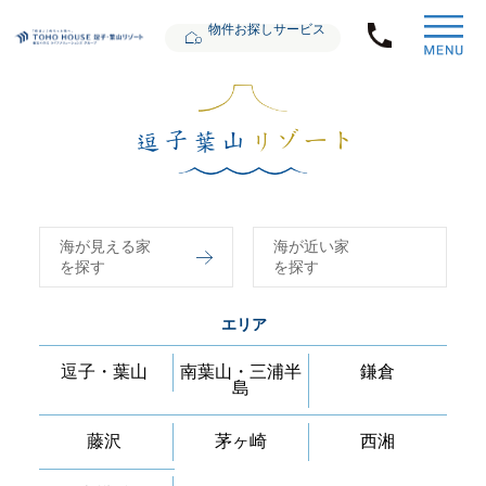
物件お探しサービス
海が見える家
海が近い家
を探す
を探す
エリア
逗子・葉山
南葉山・三浦半
鎌倉
島
藤沢
茅ヶ崎
西湘