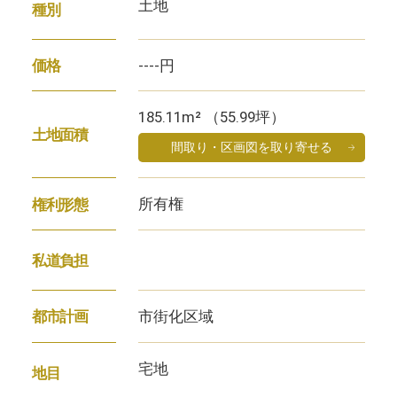
土地
種別
----円
価格
185.11m² （55.99坪）
土地面積
間取り・区画図を取り寄せる
所有権
権利形態
私道負担
市街化区域
都市計画
宅地
地目