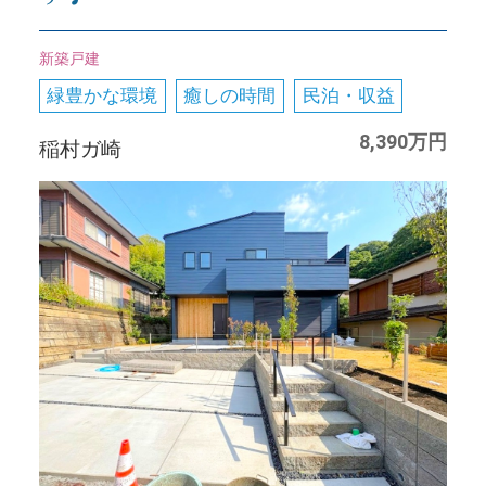
新築戸建
緑豊かな環境
癒しの時間
民泊・収益
8,390万円
稲村ガ崎