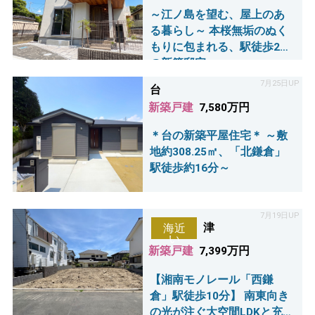
～江ノ島を望む、屋上のあ
る暮らし～ 本桜無垢のぬく
もりに包まれる、駅徒歩2分
の新築邸宅。
7月25日UP
台
新築戸建
7,580万円
＊台の新築平屋住宅＊ ～敷
地約308.25㎡、「北鎌倉」
駅徒歩約16分～
7月19日UP
津
海近
い
新築戸建
7,399万円
【湘南モノレール「西鎌
倉」駅徒歩10分】 南東向き
の光が注ぐ大空間LDKと充実