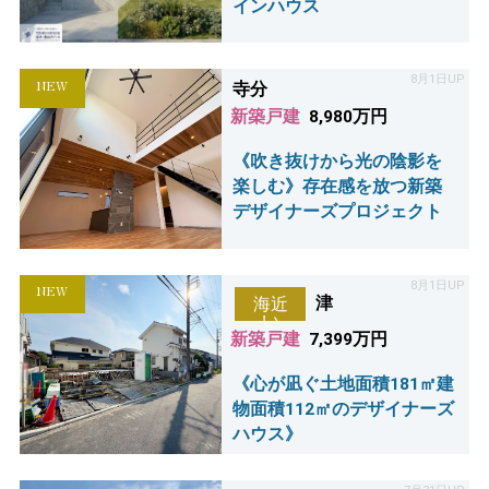
インハウス
8月1日UP
NEW
寺分
新築戸建
8,980万円
《吹き抜けから光の陰影を
楽しむ》存在感を放つ新築
デザイナーズプロジェクト
8月1日UP
NEW
津
海近
い
新築戸建
7,399万円
《心が凪ぐ土地面積181㎡建
物面積112㎡のデザイナーズ
ハウス》