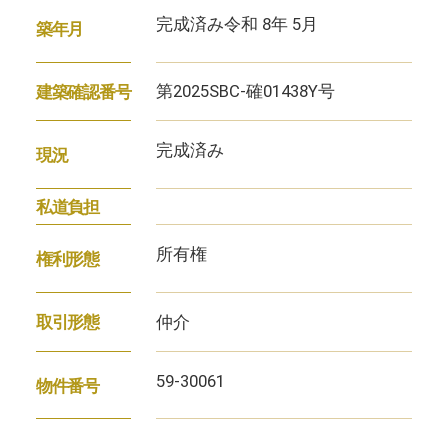
完成済み令和 8年 5月
築年月
第2025SBC-確01438Y号
建築確認番号
完成済み
現況
私道負担
所有権
権利形態
仲介
取引形態
59-30061
物件番号