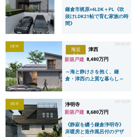
鎌倉市梶原×4LDK＋PL《吹
抜けLDK21帖で育む家族の時
間》
8月3日UP
NEW
津西
海近
い
新築戸建
8,480万円
～海と静けさを抱く、鎌
倉・津西の上質な暮らし～
8月1日UP
NEW
浄明寺
新築戸建
8,680万円
《静寂を纏う鎌倉浄明寺》
床暖房と造作風呂付のデザ