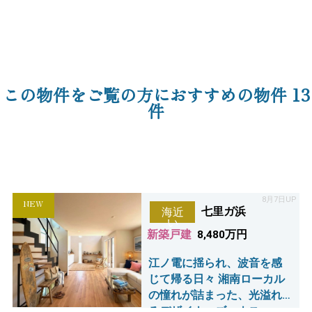
この物件をご覧の方におすすめの物件
13
件
8月7日UP
NEW
七里ガ浜
海近
い
新築戸建
8,480万円
江ノ電に揺られ、波音を感
じて帰る日々 湘南ローカル
の憧れが詰まった、光溢れ
るデザイナーズハウス