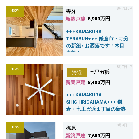
8月7日UP
NEW
寺分
新築戸建
8,980万円
+++KAMAKURA
TERABUN+++ 鎌倉市・寺分
の新築♪ お洒落です！木目が
素敵！
8月7日UP
NEW
七里ガ浜
海近
い
新築戸建
8,480万円
+++KAMAKURA
SHICHIRIGAHAMA+++ 鎌
倉・七里ガ浜１丁目の新築
8月3日UP
NEW
梶原
新築戸建
7,680万円