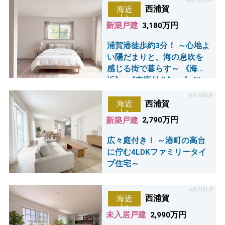
6月12日UP
西浦賀
海近
い
新築戸建
3,180万円
浦賀港徒歩約3分！ ～心地よ
い陽だまりと、海の息吹を
感じる街で暮らす～ 《海
近》×《車庫付き》×《バル
コニー2カ所》
6月8日UP
西浦賀
海近
い
新築戸建
2,790万円
広々庭付き！ ～港町の高台
に佇む4LDKファミリータイ
プ住宅～
6月7日UP
西浦賀
海近
い
未入居戸建
2,990万円