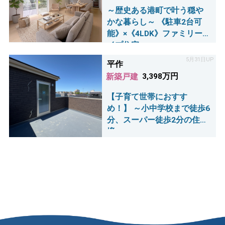
～歴史ある港町で叶う穏や
かな暮らし～ 《駐車2台可
能》×《4LDK》ファミリータ
イプ住宅
5月31日UP
平作
新築戸建
3,398万円
【子育て世帯におすす
め！】 ～小中学校まで徒歩6
分、スーパー徒歩2分の住環
境♪～