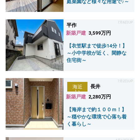
庭菜園など様々な用途で♪～
7月6日UP
平作
新築戸建
3,599万円
【衣笠駅まで徒歩14分！】
～小中学校が近く、閑静な
住宅街～
7月2日UP
長井
海近
い
新築戸建
2,280万円
【海岸まで約１００ｍ！】
～穏やかな環境で心落ち着
く暮らし～