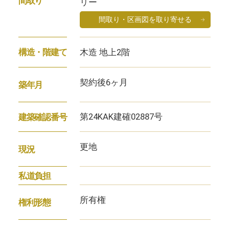
間取り
リー
間取り・区画図を取り寄せる
木造 地上2階
構造・階建て
契約後6ヶ月
築年月
第24KAK建確02887号
建築確認番号
更地
現況
私道負担
所有権
権利形態