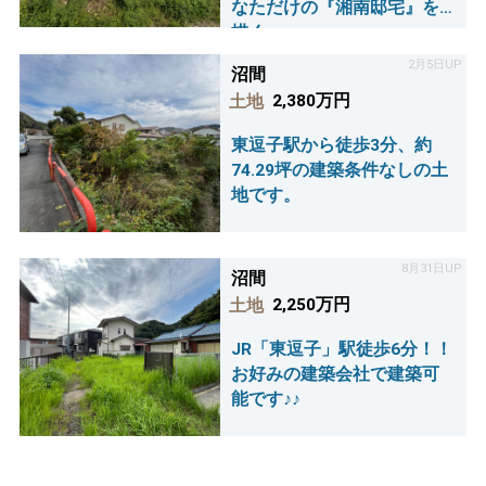
なただけの『湘南邸宅』を
描く。
2月5日UP
沼間
土地
2,380万円
東逗子駅から徒歩3分、約
74.29坪の建築条件なしの土
地です。
8月31日UP
沼間
土地
2,250万円
JR「東逗子」駅徒歩6分！！
お好みの建築会社で建築可
能です♪♪