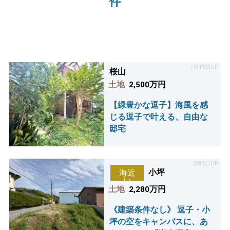
件
7月11日UP
桜山
土地
2,500万円
【緑豊かな逗子】海風を感
じる逗子で叶える、自由な
邸宅
5月5日UP
小坪
海近
い
土地
2,280万円
《建築条件なし》 逗子・小
坪の空をキャンバスに、あ