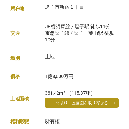
逗子市新宿１丁目
所在地
JR横須賀線 / 逗子駅 徒歩11分
京急逗子線 / 逗子・葉山駅 徒歩
交通
10分
土地
種別
1億8,000万円
価格
381.42m² （115.37坪）
土地面積
間取り・区画図を取り寄せる
所有権
権利形態