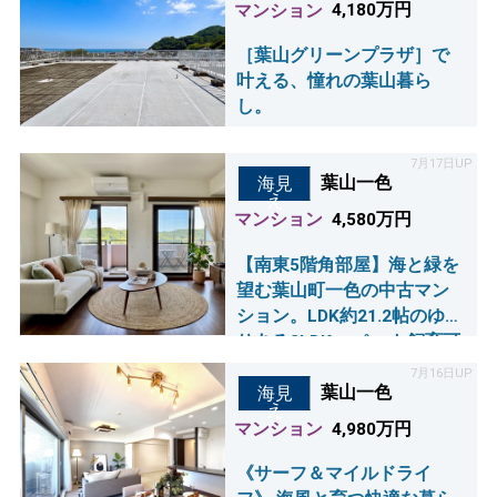
マンション
4,180万円
［葉山グリーンプラザ］で
叶える、憧れの葉山暮ら
し。
7月17日UP
葉山一色
海見
え
マンション
4,580万円
【南東5階角部屋】海と緑を
望む葉山町一色の中古マン
ション。LDK約21.2帖のゆと
りある2LDK。 ペット飼育可
能なグリーンビューのお部
7月16日UP
屋で、憧れの葉山ライフ
葉山一色
海見
え
を！ バルコニーから海も見
マンション
4,980万円
えます。
《サーフ＆マイルドライ