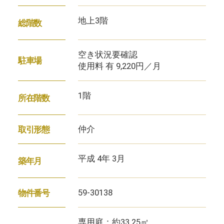
地上3階
総階数
空き状況要確認
駐車場
使用料 有 9,220円／月
1階
所在階数
仲介
取引形態
平成 4年 3月
築年月
59-30138
物件番号
専用庭：約33.25㎡