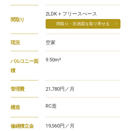
2LDK + フリースぺース
間取り
間取り・区画図を取り寄せる
空家
現況
9.50m²
バルコニー面
積
21,780円／月
管理費
RC造
構造
19,560円／月
修繕積立金