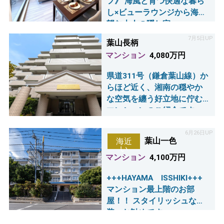
フ》 海風と育つ快適な暮ら
し×ビューラウンジから海を
望む大人の隠れ家
7月5日UP
葉山長柄
マンション
4,080万円
県道311号（鎌倉葉山線）か
らほど近く、湘南の穏やか
な空気を纏う好立地に佇む
マンションのご紹介です。
6月26日UP
葉山一色
海近
い
マンション
4,100万円
+++HAYAMA ISSHIKI+++
マンション最上階のお部
屋！！ スタイリッシュな内
装、お勧めです♪