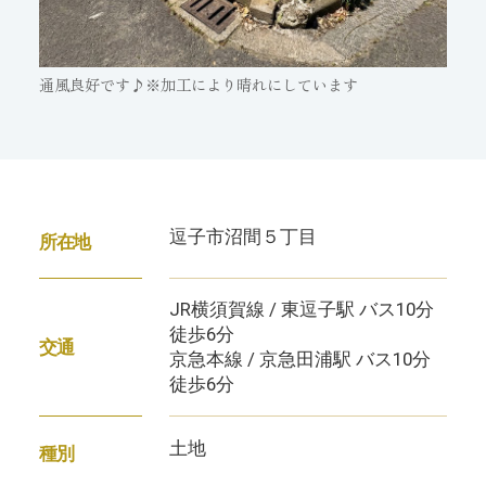
通風良好です♪※加工により晴れにしています
逗子市沼間５丁目
所在地
JR横須賀線 / 東逗子駅 バス10分
徒歩6分
交通
京急本線 / 京急田浦駅 バス10分
徒歩6分
土地
種別