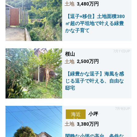
土地
3,480万円
【逗子×移住】土地面積380
㎡超の平坦地で叶える緑豊
かな子育て
7月11日UP
桜山
土地
2,500万円
【緑豊かな逗子】海風を感
じる逗子で叶える、自由な
邸宅
7月9日UP
小坪
海近
い
土地
3,380万円
閑静な小坪の高台、条件な