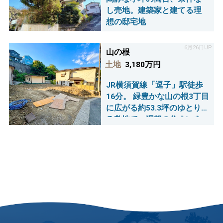
し売地。建築家と建てる理
想の邸宅地
6月26日UP
山の根
土地
3,180万円
JR横須賀線「逗子」駅徒歩
16分。 緑豊かな山の根3丁目
に広がる約53.3坪のゆとりあ
る敷地で、理想の住まいを
描きませんか？ 建築条件な
しで思い通りのマイホーム
を実現。