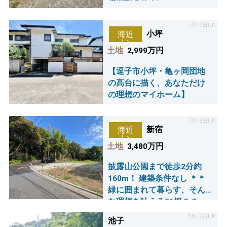
で理想の住まい～
7月19日UP
小坪
海近
い
土地
2,999万円
【逗子市小坪・亀ヶ岡団地
の高台に描く、あなただけ
の理想のマイホーム】
7月16日UP
新宿
海近
い
土地
3,480万円
披露山公園まで徒歩2分約
160m！ 建築条件なし ＊＊
緑に囲まれて暮らす、そん
な理想を叶える51坪＊＊
7月12日UP
池子