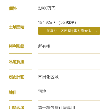
2,980万円
価格
184.92m² （55.93坪）
土地面積
間取り・区画図を取り寄せる
所有権
権利形態
私道負担
市街化区域
都市計画
宅地
地目
第一種低層住居専用
用途地域