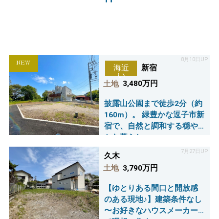
8月10日UP
NEW
新宿
海近
い
土地
3,480万円
披露山公園まで徒歩2分（約
160m）。 緑豊かな逗子市新
宿で、自然と調和する穏や
かな暮らし。
7月27日UP
久木
土地
3,790万円
【ゆとりある間⼝と開放感
のある現地♪】建築条件なし
〜お好きなハウスメーカー