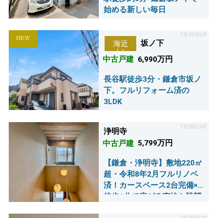
始める新しい毎日
7月31日UP
NEW
坂ノ下
海近
い
中古戸建
6,990万円
長谷駅徒歩3分・鎌倉市坂ノ
下。フルリフォーム済の
3LDK
7月26日UP
浄明寺
中古戸建
5,799万円
【鎌倉・浄明寺】敷地220㎡
超・令和8年2月フルリノベ
済！カースペース2台完備×
徒歩1分で広がる爽快な眺望
が魅力の4LDK