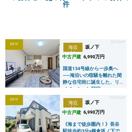
件
8月2日UP
NEW
坂ノ下
海近
い
中古戸建
6,990万円
国道134号線から一歩奥へ
――海沿いの喧騒を離れた閑
静な住宅街に誕生した、リ
ノベーション邸宅
7月31日UP
NEW
坂ノ下
海近
い
中古戸建
6,990万円
《海まで徒歩圏内！》長谷
駅徒歩約3分×鎌倉坂ノ下で