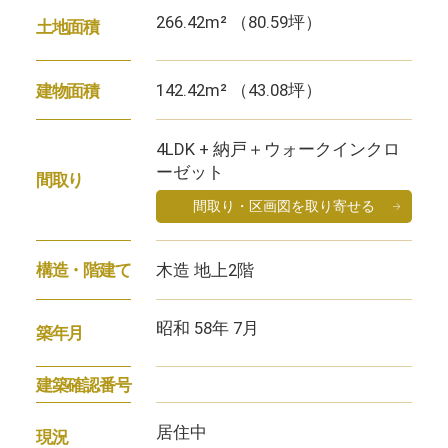
266.42m² （80.59坪）
土地面積
142.42m² （43.08坪）
建物面積
4LDK + 納戸＋ウォークインクロ
ーゼット
間取り
間取り・区画図を取り寄せる
木造 地上2階
構造・階建て
昭和 58年 7月
築年月
建築確認番号
居住中
現況