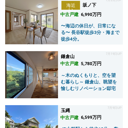
7月25日UP
坂ノ下
海近
い
中古戸建
6,990万円
〜海辺の休日が、日常にな
る〜 長谷駅徒歩3分・海まで
徒歩4分。
7月19日UP
鎌倉山
中古戸建
5,780万円
～木のぬくもりと、空を望
む暮らし～ 鎌倉山、眺望を
愉しむリノベーション邸宅
7月9日UP
玉縄
中古戸建
6,599万円