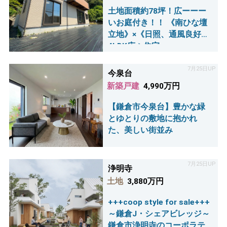
土地面積約78坪！広ーーー
いお庭付き！！ 《南ひな壇
立地》×《日照、通風良好》
4LDK広々住宅
7月25日UP
今泉台
新築戸建
4,990万円
【鎌倉市今泉台】豊かな緑
とゆとりの敷地に抱かれ
た、美しい街並み
7月25日UP
浄明寺
土地
3,880万円
+++coop style for sale+++
～鎌倉J・シェアビレッジ～
鎌倉市浄明寺のコーポラテ