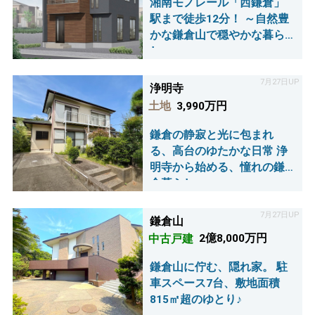
湘南モノレール「西鎌倉」
駅まで徒歩12分！ ～自然豊
かな鎌倉山で穏やかな暮ら
し♪～
7月27日UP
浄明寺
土地
3,990万円
鎌倉の静寂と光に包まれ
る、高台のゆたかな日常 浄
明寺から始める、憧れの鎌
倉暮らし
7月27日UP
鎌倉山
中古戸建
2億8,000万円
鎌倉山に佇む、隠れ家。 駐
車スペース7台、敷地面積
815㎡超のゆとり♪