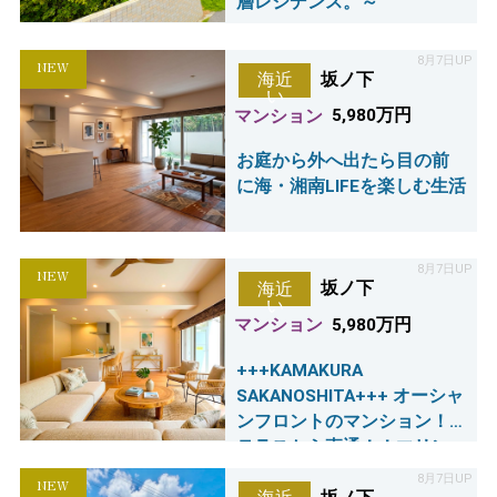
層レジデンス。～
8月7日UP
NEW
坂ノ下
海近
い
マンション
5,980万円
お庭から外へ出たら目の前
に海・湘南LIFEを楽しむ生活
8月7日UP
NEW
坂ノ下
海近
い
マンション
5,980万円
+++KAMAKURA
SAKANOSHITA+++ オーシャ
ンフロントのマンション！
テラスから直通！！マリン
スポーツにピッタリです♪
8月7日UP
NEW