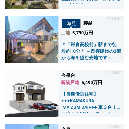
ィブ式住宅☆
7月25日UP
腰越
海見
え
土地
5,790万円
＊「鎌倉高校前」駅まで徒
歩約10分＊ ～既存建物の2階
から海を望む売地です～
7月25日UP
今泉台
新築戸建
5,490万円
【長期優良住宅】
+++KAMAKURA
IMAIZUMIDAI+++ 車３台！
お庭！４LDK＋パントリー♪
ゆったりとした敷地約６２
坪！！
7月24日UP