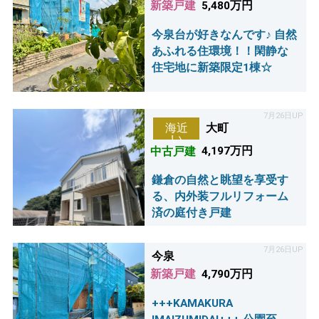
新築戸建
5,480万円
今泉台が好きなんです♪ 自然
あふれる住環境！！閑静な
住宅地に新築限定1棟☆
7月26日UP
大町
海近
い
中古戸建
4,197万円
鎌倉の自然と眺望を享受す
る、内外装フルリフォーム
済の庭付き戸建
7月26日UP
今泉
新築戸建
4,790万円
+++KAMAKURA