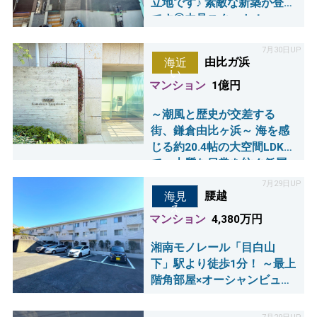
立地です♪ 素敵な新築が登場
です◎内見スタート！
7月30日UP
由比ガ浜
海近
い
マンション
1億円
～潮風と歴史が交差する
街、鎌倉由比ヶ浜～ 海を感
じる約20.4帖の大空間LDK
で、上質な日常を紡ぐ低層
レジデンス
7月29日UP
腰越
海見
え
マンション
4,380万円
湘南モノレール「目白山
下」駅より徒歩1分！ ～最上
階角部屋×オーシャンビュー
～