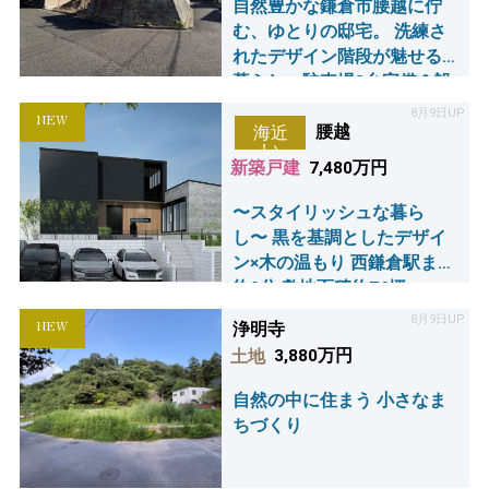
自然豊かな鎌倉市腰越に佇
む、ゆとりの邸宅。 洗練さ
れたデザイン階段が魅せる
暮らし。駐車場3台完備＆設
備も充実！
8月9日UP
NEW
腰越
海近
い
新築戸建
7,480万円
〜スタイリッシュな暮ら
し〜 黒を基調としたデザイ
ン×木の温もり 西鎌倉駅まで
約9分 敷地面積約76坪
8月9日UP
NEW
浄明寺
土地
3,880万円
自然の中に住まう 小さなま
ちづくり