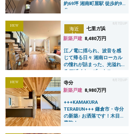
約69坪 湘南町屋駅 徒歩約9
分
8月7日UP
NEW
七里ガ浜
海近
い
新築戸建
8,480万円
江ノ電に揺られ、波音を感
じて帰る日々 湘南ローカル
の憧れが詰まった、光溢れ
るデザイナーズハウス
8月7日UP
NEW
寺分
新築戸建
8,980万円
+++KAMAKURA
TERABUN+++ 鎌倉市・寺分
の新築♪ お洒落です！木目が
素敵！