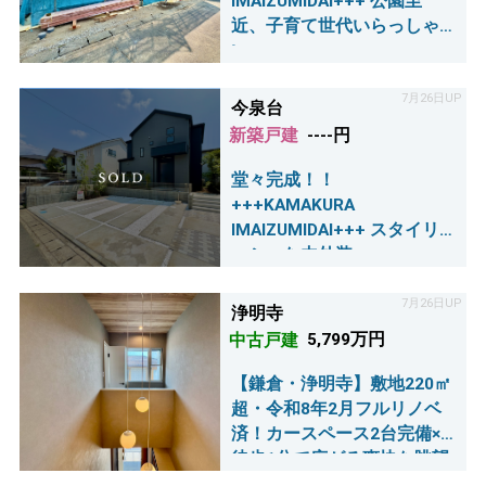
IMAIZUMIDAI+++ 公園至
近、子育て世代いらっしゃ
い♪
7月26日UP
今泉台
新築戸建
----円
堂々完成！！
+++KAMAKURA
IMAIZUMIDAI+++ スタイリ
ッシュな内外装♪
7月26日UP
浄明寺
中古戸建
5,799万円
【鎌倉・浄明寺】敷地220㎡
超・令和8年2月フルリノベ
済！カースペース2台完備×
徒歩1分で広がる爽快な眺望
が魅力の4LDK