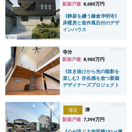
新築戸建
8,680万円
《静寂を纏う鎌倉浄明寺》
床暖房と造作風呂付のデザ
インハウス
8月1日UP
寺分
新築戸建
8,980万円
《吹き抜けから光の陰影を
楽しむ》存在感を放つ新築
デザイナーズプロジェクト
8月1日UP
津
海近
い
新築戸建
7,399万円
《心が凪ぐ土地面積181㎡建