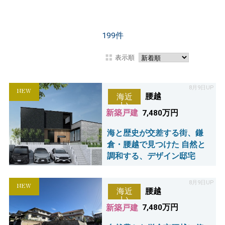
199
件
表示順
8月9日UP
NEW
腰越
海近
い
新築戸建
7,480万円
海と歴史が交差する街、鎌
倉・腰越で見つけた 自然と
調和する、デザイン邸宅
8月9日UP
NEW
腰越
海近
い
新築戸建
7,480万円