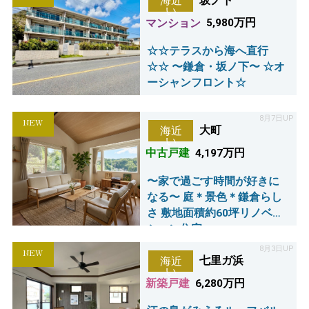
坂ノ下
海近
い
マンション
5,980万円
☆☆テラスから海へ直行
☆☆ 〜鎌倉・坂ノ下〜 ☆オ
ーシャンフロント☆
8月7日UP
NEW
大町
海近
い
中古戸建
4,197万円
〜家で過ごす時間が好きに
なる〜 庭＊景色＊鎌倉らし
さ 敷地面積約60坪リノベー
ション住宅
8月3日UP
NEW
七里ガ浜
海近
い
新築戸建
6,280万円