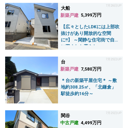
7月26日UP
大船
新築戸建
5,399万円
【広々としたLDKには上部吹
抜けがあり開放的な空間
に!!】 ～閑静な住宅街で自然
に囲まれた暮らし～
7月25日UP
台
新築戸建
7,580万円
＊台の新築平屋住宅＊ ～敷
地約308.25㎡、「北鎌倉」
駅徒歩約16分～
7月25日UP
関谷
中古戸建
4,499万円