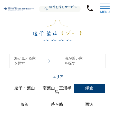
物件お探しサービス
海が見える家
海が近い家
を探す
を探す
エリア
逗子・葉山
南葉山・三浦半
鎌倉
島
藤沢
茅ヶ崎
西湘