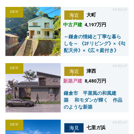
8月8日UP
NEW
大町
海近
い
中古戸建
4,197万円
～鎌倉の情緒と丁寧な暮ら
しを～ 《2Fリビング》×《勾
配天井》×《広々庭付き》
8月8日UP
NEW
津西
海近
い
新築戸建
8,480万円
鎌倉市 平屋風の和風建
築 和モダンが輝く 作品
のような新築
8月8日UP
NEW
七里ガ浜
海見
え