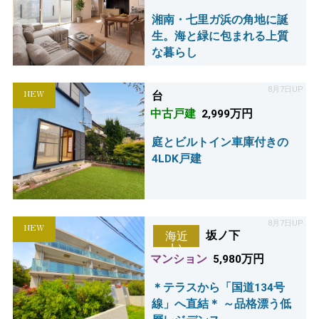
湘南・七里ガ浜の角地に誕
生。海と緑に包まれる上質
な暮らし
8月7日UP
NEW
台
中古戸建
2,999万円
庭とビルトイン車庫付きの
4LDK戸建
8月7日UP
NEW
坂ノ下
海近
い
マンション
5,980万円
＊テラスから「国道134号
線」へ直結＊ ～品格漂う低