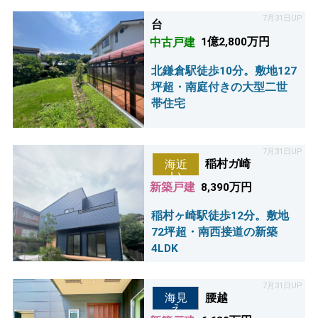
7月31日UP
台
中古戸建
1億2,800万円
北鎌倉駅徒歩10分。敷地127
坪超・南庭付きの大型二世
帯住宅
7月31日UP
稲村ガ崎
海近
い
新築戸建
8,390万円
稲村ヶ崎駅徒歩12分。敷地
72坪超・南西接道の新築
4LDK
7月31日UP
腰越
海見
え