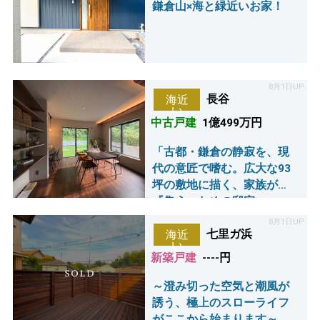
鎌倉山×海と緑近いお家！
8月1日UP
長谷
海近
い
中古戸建
1億499万円
「古都・鎌倉の静寂を、現
代の意匠で嗜む。広大な93
坪の敷地に描く、家族が
『集う』ための邸宅。」
8月1日UP
七里ガ浜
海近
い
新築戸建
----円
～澄み切った空気と潮風が
誘う、極上のスローライフ
がここから始まります～