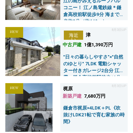
江の島がみえるルーフバル
コニー！ 江ノ島電鉄線＊鎌
倉高校前駅徒歩9分 海まで徒
歩約8分（約640ｍ）
8月3日UP
NEW
津
海近
い
中古戸建
1億1,390万円
"日々の暮らしやすさ”×"自然
のゆとり" 7LDK 電動シャッ
ター付きガレージ2台分 江ノ
電・鎌倉高校前駅徒歩10分
8月3日UP
NEW
梶原
新築戸建
7,680万円
鎌倉市梶原×4LDK＋PL《吹
抜けLDK21帖で育む家族の時
間》