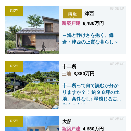
8月3日UP
NEW
津西
海近
い
新築戸建
8,480万円
～海と静けさを抱く、鎌
倉・津西の上質な暮らし～
8月2日UP
NEW
十二所
土地
3,880万円
十二所って何て読むか分か
りますか？！ 約９８坪の土
地、条件なし♪ 翠感じる古都
鎌倉の土地
8月2日UP
NEW
大船
新築戸建
4,680万円