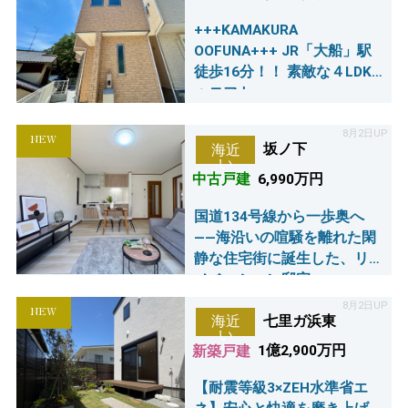
+++KAMAKURA
OOFUNA+++ JR「大船」駅
徒歩16分！！ 素敵な４LDK
＋ロフト
8月2日UP
NEW
坂ノ下
海近
い
中古戸建
6,990万円
国道134号線から一歩奥へ
――海沿いの喧騒を離れた閑
静な住宅街に誕生した、リ
ノベーション邸宅
8月2日UP
NEW
七里ガ浜東
海近
い
新築戸建
1億2,900万円
【耐震等級3×ZEH水準省エ