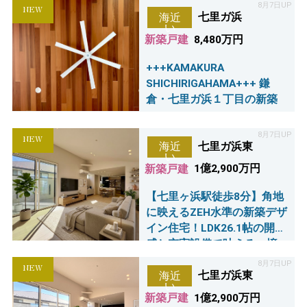
8月7日UP
NEW
七里ガ浜
海近
い
新築戸建
8,480万円
+++KAMAKURA
SHICHIRIGAHAMA+++ 鎌
倉・七里ガ浜１丁目の新築
8月7日UP
NEW
七里ガ浜東
海近
い
新築戸建
1億2,900万円
【七里ヶ浜駅徒歩8分】角地
に映えるZEH水準の新築デザ
イン住宅！LDK26.1帖の開放
感と充実設備で叶える、憧
れの湘南シーサイドライ
8月7日UP
NEW
フ。
七里ガ浜東
海近
い
新築戸建
1億2,900万円