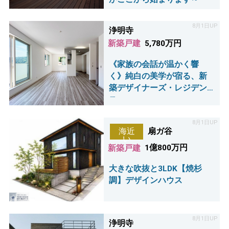
8月1日UP
浄明寺
新築戸建
5,780万円
《家族の会話が温かく響
く》純白の美学が宿る、新
築デザイナーズ・レジデン
ス
8月1日UP
扇ガ谷
海近
い
新築戸建
1億800万円
大きな吹抜と3LDK【焼杉
調】デザインハウス
8月1日UP
浄明寺