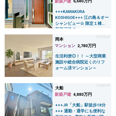
新築戸建
6,680万円
+++KAMAKURA
KOSHIGOE+++ 江の島＆オー
シャンビュー☆ 限定１棟・
新築戸建て
7月31日UP
岡本
マンション
2,780万円
生活利便◎！！ ～大型商業
施設や総合病院近くのリフ
ォーム済マンション～
7月30日UP
大船
新築戸建
4,880万円
+++JR「大船」駅徒歩18分
+++ 通勤・通学にも便利な