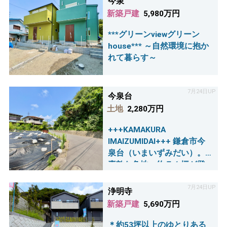
今泉
新築戸建
5,980万円
***グリーンviewグリーン
house*** ～自然環境に抱か
れて暮らす～
7月24日UP
今泉台
土地
2,280万円
+++KAMAKURA
IMAIZUMIDAI+++ 鎌倉市今
泉台（いまいずみだい）。
素敵な角地、約７１坪が登
場♪
7月24日UP
浄明寺
新築戸建
5,690万円
＊約53坪以上のゆとりある