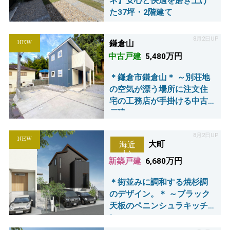
ネ】安心と快適を磨き上げ
た37坪・2階建て
8月2日UP
NEW
鎌倉山
中古戸建
5,480万円
＊鎌倉市鎌倉山＊ ～別荘地
の空気が漂う場所に注文住
宅の工務店が手掛ける中古
戸建～
8月2日UP
NEW
大町
海近
い
新築戸建
6,680万円
＊街並みに調和する焼杉調
のデザイン。＊ ～ブラック
天板のペニンシュラキッチ
ン。～