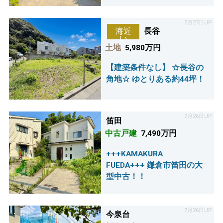
7月27日UP
長谷
海近
い
土地
5,980万円
【建築条件なし】 ☆長谷の
角地☆ ゆとりある約44坪！
7月26日UP
笛田
中古戸建
7,490万円
+++KAMAKURA
FUEDA+++ 鎌倉市笛田の大
型中古！！
7月26日UP
今泉台