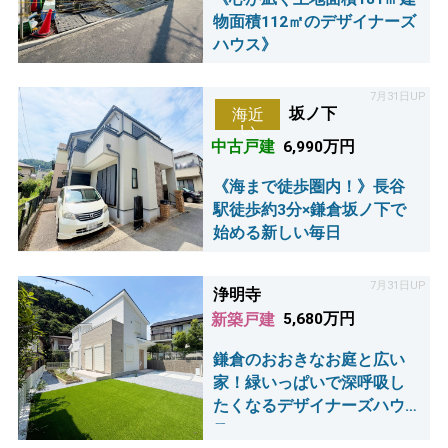
物面積112㎡のデザイナーズ
ハウス》
7月31日UP
坂ノ下
海近
い
中古戸建
6,990万円
《海まで徒歩圏内！》長谷
駅徒歩約3分×鎌倉坂ノ下で
始める新しい毎日
7月31日UP
浄明寺
新築戸建
5,680万円
鎌倉のおおきなお庭と広い
家！緑いっぱいで深呼吸し
たくなるデザイナーズハウ
ス