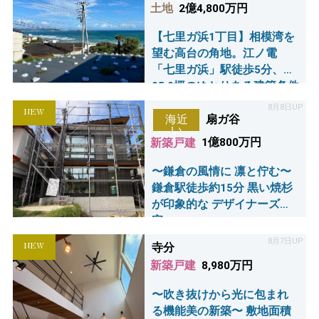
土地
2億4,800万円
【七里ガ浜1丁目】相模湾を
望む高台の角地。江ノ電
「七里ガ浜」駅徒歩5分、約
95.9坪のゆとりある建築条件
なし売地。 日当たりと開放
8月8日UP
NEW
感あふれるロケーションで
扇ガ谷
海近
い
憧れの湘南ライフを叶えま
新築戸建
1億800万円
す。
〜鎌倉の風情に 凛と佇む〜
鎌倉駅徒歩約15分 黒い焼杉
が印象的な デザイナーズ邸
宅
8月7日UP
NEW
寺分
新築戸建
8,980万円
〜吹き抜けから光に包まれ
る機能美の新築〜 敷地面積