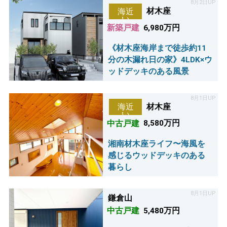
8月2日UP
材木座
海近
い
新築戸建
6,980万円
《材木座海岸まで徒歩約11
分の木漏れ日の家》4LDK×ウ
ッドデッキのある風景
8月1日UP
材木座
海近
い
中古戸建
8,580万円
湘南材木座ライフ〜海風を
感じるウッドデッキのある
暮らし
8月1日UP
鎌倉山
中古戸建
5,480万円