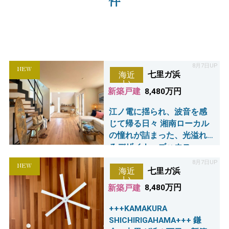
件
8月7日UP
NEW
七里ガ浜
海近
い
新築戸建
8,480万円
江ノ電に揺られ、波音を感
じて帰る日々 湘南ローカル
の憧れが詰まった、光溢れ
るデザイナーズハウス
8月7日UP
NEW
七里ガ浜
海近
い
新築戸建
8,480万円
+++KAMAKURA
SHICHIRIGAHAMA+++ 鎌