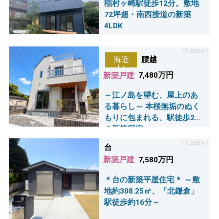
稲村ヶ崎駅徒歩12分。敷地
72坪超・南西接道の新築
4LDK
7月28日UP
腰越
海近
い
新築戸建
7,480万円
～江ノ島を望む、屋上のあ
る暮らし～ 本桜無垢のぬく
もりに包まれる、駅徒歩2分
の新築邸宅。
7月25日UP
台
新築戸建
7,580万円
＊台の新築平屋住宅＊ ～敷
地約308.25㎡、「北鎌倉」
駅徒歩約16分～