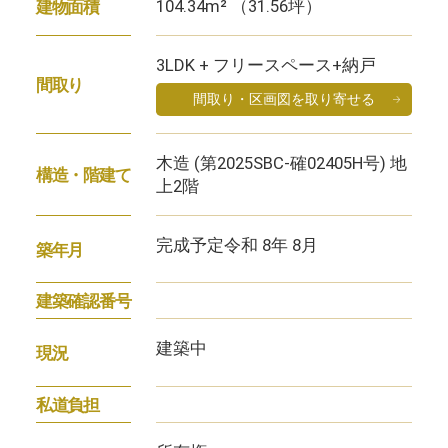
104.34m² （31.56坪）
建物面積
3LDK + フリースペース+納戸
間取り
間取り・区画図を取り寄せる
木造 (第2025SBC-確02405H号) 地
構造・階建て
上2階
完成予定令和 8年 8月
築年月
建築確認番号
建築中
現況
私道負担