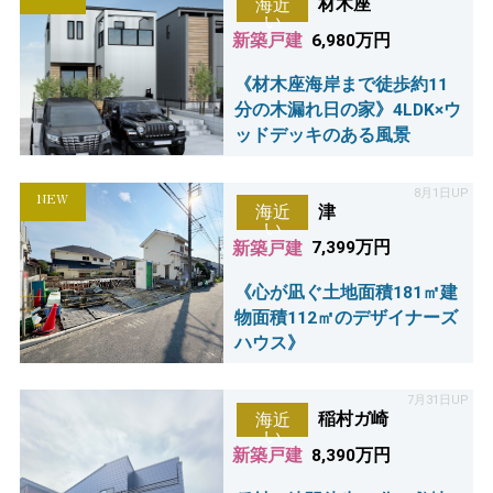
材木座
海近
い
新築戸建
6,980万円
《材木座海岸まで徒歩約11
分の木漏れ日の家》4LDK×ウ
ッドデッキのある風景
8月1日UP
NEW
津
海近
い
新築戸建
7,399万円
《心が凪ぐ土地面積181㎡建
物面積112㎡のデザイナーズ
ハウス》
7月31日UP
稲村ガ崎
海近
い
新築戸建
8,390万円