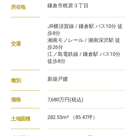
鎌倉市梶原３丁目
所在地
JR横須賀線 / 鎌倉駅 バス10分 徒
歩8分
湘南モノレール / 湘南深沢駅 徒
交通
歩26分
江ノ島電鉄線 / 鎌倉駅 バス10分
徒歩8分
新築戸建
種別
7,680万円
(税込)
価格
282.55m² （85.47坪）
土地面積