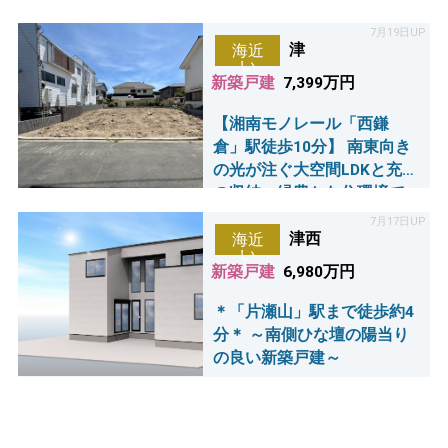
7月19日UP
津
海近
い
新築戸建
7,399万円
【湘南モノレール「西鎌
倉」駅徒歩10分】 南東向き
の光が注ぐ大空間LDKと充実
の収納。緑豊かな住環境で
家族の時間を育む新築戸建
7月17日UP
津西
海近
い
新築戸建
6,980万円
＊「片瀬山」駅まで徒歩約4
分＊ ～南側ひな壇の陽当り
の良い新築戸建～