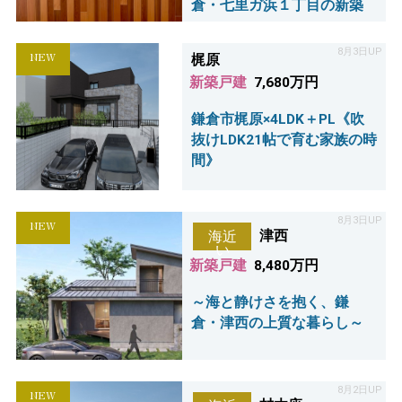
倉・七里ガ浜１丁目の新築
8月3日UP
NEW
梶原
新築戸建
7,680万円
鎌倉市梶原×4LDK＋PL《吹
抜けLDK21帖で育む家族の時
間》
8月3日UP
NEW
津西
海近
い
新築戸建
8,480万円
～海と静けさを抱く、鎌
倉・津西の上質な暮らし～
8月2日UP
NEW