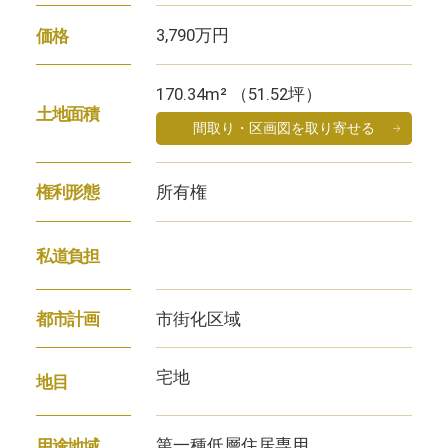
3,790万円
価格
170.34m² （51.52坪）
土地面積
間取り・区画図を取り寄せる
所有権
権利形態
私道負担
市街化区域
都市計画
宅地
地目
第一種低層住居専用
用途地域