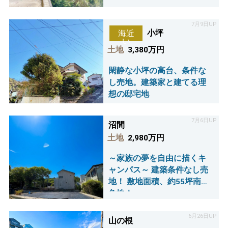
7月9日UP
小坪
海近
い
土地
3,380万円
閑静な小坪の高台、条件な
し売地。建築家と建てる理
想の邸宅地
7月6日UP
沼間
土地
2,980万円
～家族の夢を自由に描くキ
ャンパス～ 建築条件なし売
地！ 敷地面積、約55坪南東
角地☆
6月26日UP
山の根