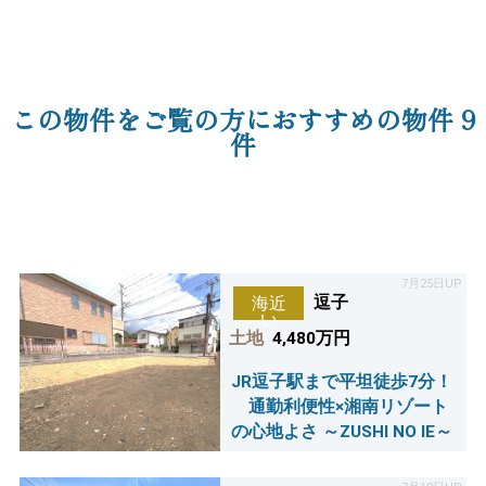
この物件をご覧の方におすすめの物件
9
件
7月25日UP
逗子
海近
い
土地
4,480万円
JR逗子駅まで平坦徒歩7分！
通勤利便性×湘南リゾート
の心地よさ ～ZUSHI NO IE～