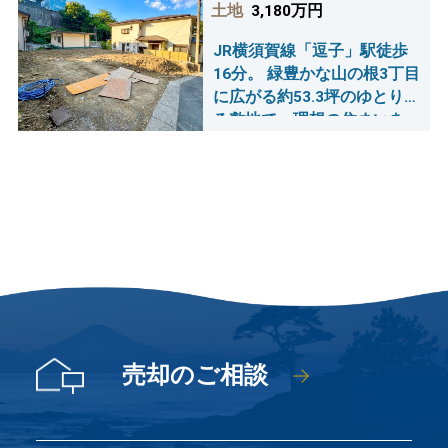
土地
3,180万円
JR横須賀線「逗子」駅徒歩
16分。 緑豊かな山の根3丁目
に広がる約53.3坪のゆとりあ
る敷地で、理想の住まいを
描きませんか？ 建築条件な
しで思い通りのマイホーム
を実現。
売却のご相談