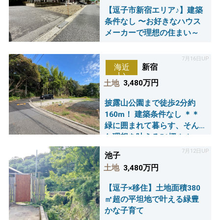
【逗子市新宿エリア♪】建築
条件なし 〜お好きなハウス
メーカーで理想の住まい～
7月16日UP
新宿
海近
い
土地
3,480万円
披露山公園まで徒歩2分約
160m！ 建築条件なし ＊＊
緑に囲まれて暮らす、そん
な理想を叶える51坪＊＊
7月12日UP
池子
土地
3,480万円
【逗子×移住】土地面積380
㎡超の平坦地で叶える緑豊
かな子育て