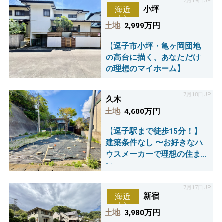
7月19日UP
小坪
海近
い
土地
2,999万円
【逗子市小坪・亀ヶ岡団地
の高台に描く、あなただけ
の理想のマイホーム】
7月18日UP
久木
土地
4,680万円
【逗子駅まで徒歩15分！】
建築条件なし 〜お好きなハ
ウスメーカーで理想の住ま
い～
7月17日UP
新宿
海近
い
土地
3,980万円